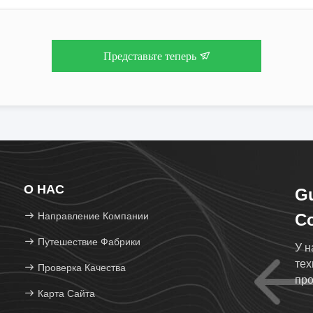
Представьте теперь
О НАС
Gu
Направление Компании
Co
Путешествие Фабрики
У н
тех
Проверка Качества
пр
Карта Сайта