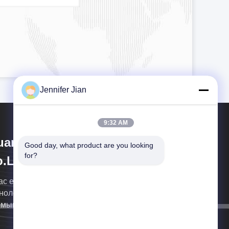
Jennifer Jian
9:32 AM
angzhou Print Area Technology
Good day, what product are you looking 
for?
.Ltd
ас есть профессиональная команда продаж и
нолог с 16-летним опытом работы в печатной
омышленности.