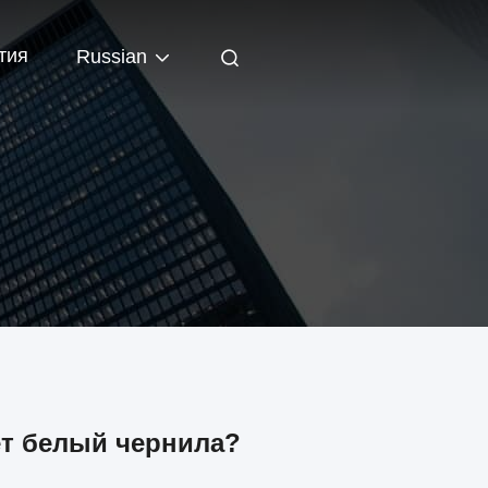
тия
Russian
ет белый чернила?