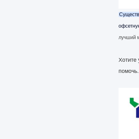
Существ
офсетну
лучший м
Хотите 
помочь.