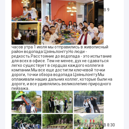
В 9
часов утра 1 июля мы отправились в живописный
район водопада Цзяньлонггу.Но люди -
редкость.Расстояние до водопада - это испытание
для всех в офисе. Тем не менее, дух не сдаваться
легко существует в сердцах каждого коллеги в
компании.Мы все еще достигли ключевой точки
дороги, точки обзора водопада Цзяньлонггу.Мы
оплакивали наших дальних коллег, которые были на
дороге, и все удивлялись великолепию природного
пейзажа..
В 8:30