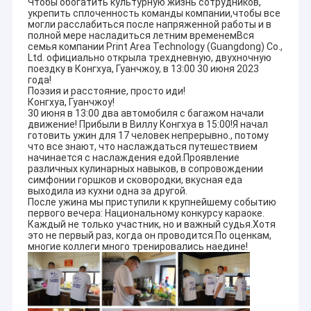
Чтобы обогатить культурную жизнь сотрудников,
укрепить сплоченность команды компании,чтобы все
могли расслабиться после напряженной работы и в
полной мере насладиться летним временемВся
семья компании Print Area Technology (Guangdong) Co.,
Ltd. официально открыла трехдневную, двухночную
поездку в Конгхуа, Гуанчжоу, в 13:00 30 июня 2023
года!
Поэзия и расстояние, просто иди!
Конгхуа, Гуанчжоу!
30 июня в 13:00 два автомобиля с багажом начали
движение! Прибыли в Виллу Конгхуа в 15:00!Я начал
готовить ужин для 17 человек непрерывно., потому
что все знают, что наслаждаться путешествием
начинается с наслаждения едой.Проявление
различных кулинарных навыков, в сопровождении
симфонии горшков и сковородки, вкусная еда
выходила из кухни одна за другой.
После ужина мы приступили к крупнейшему событию
первого вечера: Национальному конкурсу караоке.
Каждый не только участник, но и важный судья.Хотя
это не первый раз, когда он проводится.По оценкам,
многие коллеги много тренировались наедине!