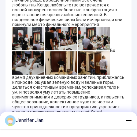
личиной роще, выращенной нами.Все очень
любопытны.Когда любопытство встречается с
полной конкурентоспособностью, конфронтация в
игре становится чрезвычайно интенсивной..В
полдень все физические силы были исчерпаны, и они
покинули место финального мероприятия.
Во
время двухдневных командных занятий, приближаясь
к природе, ощущая зеленую воду и зеленые горы,
делиться счастливым временем, успокаивая тело и
ум, и позволяя уму летать,повышение
взаимопонимания и доверия сотрудников, и повысить
общее осознание, коллективное чувство чести и
Дом
чувство принадлежности к предприятию укрепляет
корпоративную миссию наших людей Yinyu!
Продукты
Jennifer Jian
VR - шоу
Гуанчжоу Print Area Technology Co., Ltd
является филиалом
принадлежит Гуанчжоу Print Area Technology Co., Ltd,