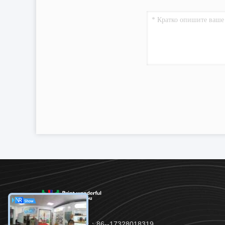
ТЕЛЕФОН:：86--17328018319