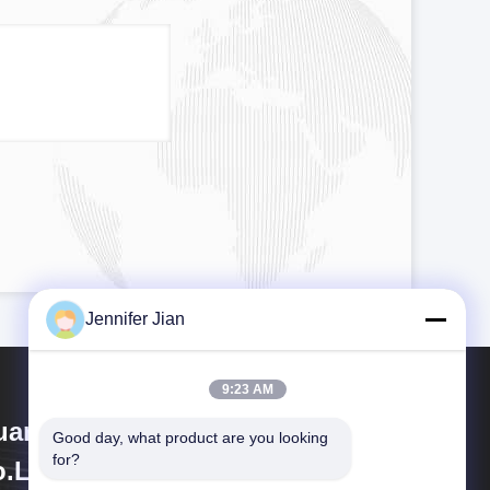
Jennifer Jian
9:23 AM
angzhou Print Area Technology
Good day, what product are you looking 
for?
.Ltd