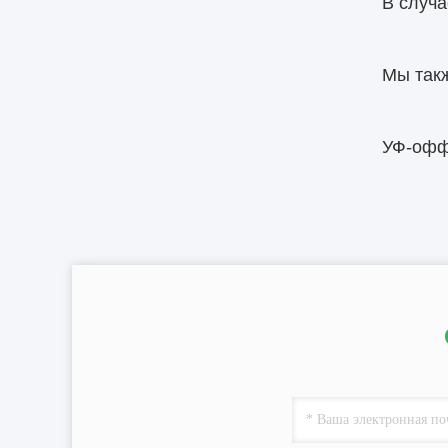
В случа
Мы так
УФ-офф