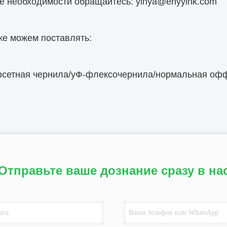
е необходимости обращайтесь: yinya@enyyink.com
же можем поставлять:
сетная чернила/уФ-флексочернила/нормальная офф
Отправьте ваше дознание сразу в на