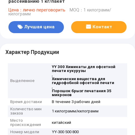
рассеиванию 1 кг/пакет
Цена：лично переговорить
MOQ：1 килограмм/
килограмм
Лучшая цена
Контакт
Характер Продукции
YY 300 Химикаты для офсетной
печати кукурузы
,
Химические вещества для
Выделенное
гидрофобной офсетной печати
,
Порошок брызг печатания 35
микронов
Время доставки
В течение 3 рабочих дней
Количество мин
1 килограмм/килограмм
заказа
Место
китайский
происхождения
Номер модели
YY-300 500 800