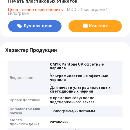
Печать пластиковых этикеток
Цена：лично переговорить
MOQ：1 килограмм/
килограмм
Лучшая цена
Контакт
Характер Продукции
CMYK Pantone UV офсетные
чернила
,
Ультрафиолетовые офсетные
Выделенное
чернила
,
Для печати ультрафиолетовых
светодиодных чернил
в пределах 3days после
Время доставки
подтверженного заказа
Количество мин
1 килограмм/килограмм
заказа
Место
китайский
происхождения