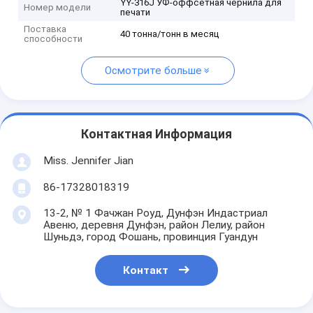
YY-316J УФ-оффсетная чернила для
Номер модели
печати
Поставка
40 тонна/тонн в месяц
способности
Осмотрите больше
Контактная Информация
Miss. Jennifer Jian
86-17328018319
13-2, № 1 Фачжан Роуд, Дунфэн Индастриал
Авеню, деревня Дунфэн, район Лелиу, район
Шуньдэ, город Фошань, провинция Гуандун
Контакт