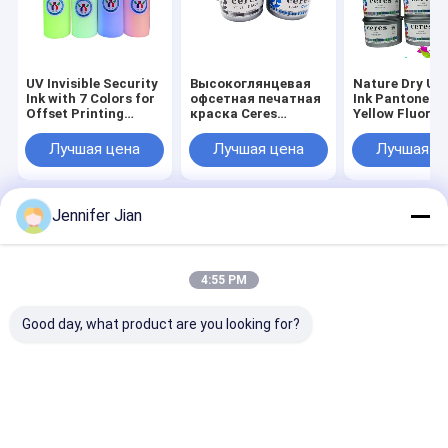
UV Invisible Security
Высокоглянцевая
Nature Dry UV
Ink with 7 Colors for
офсетная печатная
Ink Pantone 8
Offset Printing
краска Ceres
Yellow Fluores
EN71-3 Certified and
YY02/YY03/YY09 на
Printing Ink д
36 Months Shelf
масляной основе со
офсетной печ
Лучшая цена
Лучшая цена
Лучшая ц
Time
сроком годности 2
1 кг/CAN
года
Jennifer Jian
Главная страница
Карта сайта
Desktop Site
Карта сайта
Политика уединения
Качество
Оффсетные чернила
Китайская фабрика.Copyright ©
4:55 PM
2026 Guangzhou Print Area Technology Co.Ltd. All Rights Reserved.
Good day, what product are you looking for?
Дом
Продукты
VR - шоу