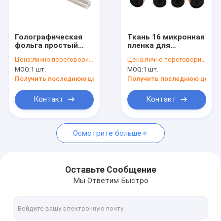
О нас
Путешествие фабрики
Голографическая
Ткань 16 микронная
фольга простый
пленка для
Проверка качества
матовый
горячего
Цена:
лично переговорить
Цена:
лично переговорить
прозрачный горячий
штампования 18
MOQ:
1 шт.
MOQ:
1 шт.
штамповщик Fim
микронная пленка
Свяжитесь мы
для реактивной
Получить последнюю цену
Получить последнюю цену
печати и
теплопередачи
Новости
Контакт
Контакт
Спросите цитату
Осмотрите больше
Оффсетные чернила
Оставьте Сообщение
Мы Ответим Быстро
Ультрафиолетовые офсетные чернила
Печатная краска безопасностью