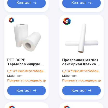
Контакт
Контакт
PET BOPP
Прозрачная мягкая
Термоламинирующая
сенсорная пленка
пленка Упаковка 27
Bopp пищевая
Цена:
лично переговорить
Цена:
лично переговорить
микрометров
упаковка Маттовая
MOQ:
1 шт.
MOQ:
1 шт.
Мягкая
растяжная пленка
полиэстерная
24 микрофона
Получить последнюю цену
Получить последнюю цену
пленка
Контакт
Контакт