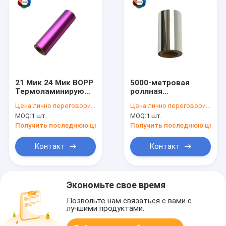
21 Мик 24 Мик BOPP
5000-метровая
Термоламинирующая
роллная
пленка Матящая
термобеоптовая
Цена:
лично переговорить
Цена:
лично переговорить
самоклеящаяся
пленка упаковка 27
MOQ:
1 шт.
MOQ:
1 шт.
голографическая
микрометров
пленка
матовая
Получить последнюю цену
Получить последнюю цену
полипропиленовая
пленка
Контакт
Контакт
Экономьте свое время
Позвольте нам связаться с вами с
лучшими продуктами.