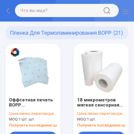
Пленка Для Термоламинирования BOPP
(21)
Оффсетная печать
18 микрометров
BOPP
мягкая сенсорная
Термоламинированная
Бопп пленка
Цена:
лично переговорить
Цена:
лично переговорить
пленка
ламинирующая
MOQ:
1 шт. шт.
MOQ:
1 шт.
самоклеящаяся
Jumbo Roll Matt
упаковка
Gloss Packaging Box
Получить последнюю цену
Получить последнюю цену