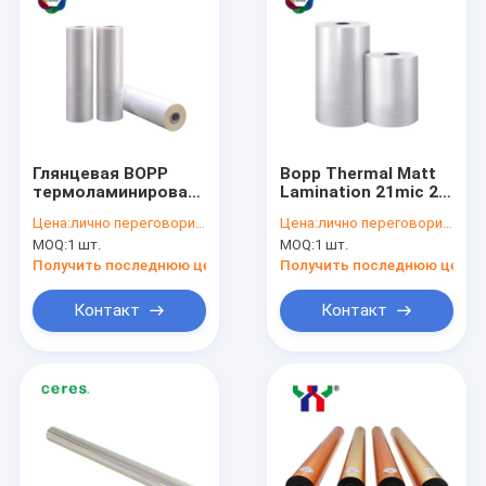
Глянцевая BOPP
Bopp Thermal Matt
термоламинированная
Lamination 21mic 27
пленка книжная
Mic Глянцевая
Цена:
лично переговорить
Цена:
лично переговорить
матовая
ламинирующая
MOQ:
1 шт.
MOQ:
1 шт.
упаковочная
пленка
бумажная оболочка
Получить последнюю цену
Получить последнюю цену
Контакт
Контакт
Дом
Продукты
VR - шоу